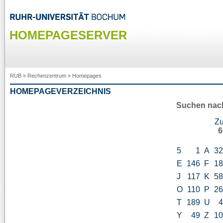
HOMEPAGESERVER
RUB
»
Rechenzentrum
»
Homepages
HOMEPAGEVERZEICHNIS
Suchen nac
Z
6
5
1
A
3
E
146
F
1
J
117
K
5
O
110
P
2
T
189
U
Y
49
Z
1