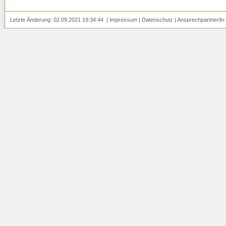
Letzte Änderung: 02.09.2021 19:34:44 |
Impressum
|
Datenschutz
| Ansprechpartner/in